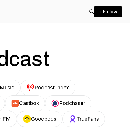
+ Follow
odcast
Music
Podcast Index
Castbox
Podchaser
r FM
Goodpods
TrueFans